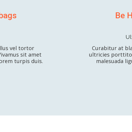
 bags
Be H
Ul
lus vel tortor
Curabitur at bl
Vivamus sit amet
ultricies porttit
lorem turpis duis.
malesuada lig